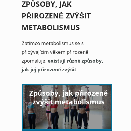
ZPŮSOBY, JAK
PŘIROZENĚ ZVÝŠIT
METABOLISMUS
Zatímco metabolismus se s
přibývajícím věkem přirozeně
zpomaluje,
existují různé způsoby,
jak jej přirozeně zvýšit
.
Způsoby, jak přirozeně
zvýšit metabolismus