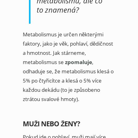
metabolismu, ale co
to znamená?
Metabolismus je určen některými
faktory, jako je věk, pohlaví, dědičnost
a hmotnost. Jak stárneme,
metabolismus se
zpomaluje
,
odhaduje se, že metabolismus klesá o
5% po čtyřicítce a klesá o 5% více
každou dekádu (to je způsobeno
ztrátou svalové hmoty).
MUŽI NEBO ŽENY?
Pokud jde o pohlaví, muži mají více