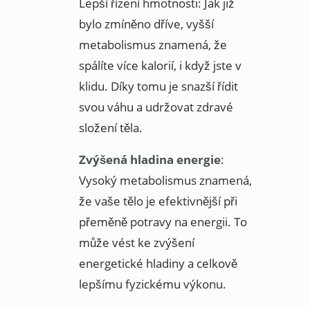
Lepší řízení hmotnosti: Jak již
bylo zmíněno dříve, vyšší
metabolismus znamená, že
spálíte více kalorií, i když jste v
klidu. Díky tomu je snazší řídit
svou váhu a udržovat zdravé
složení těla.
Zvýšená hladina energie
:
Vysoký metabolismus znamená,
že vaše tělo je efektivnější při
přeměně potravy na energii. To
může vést ke zvýšení
energetické hladiny a celkově
lepšímu fyzickému výkonu.