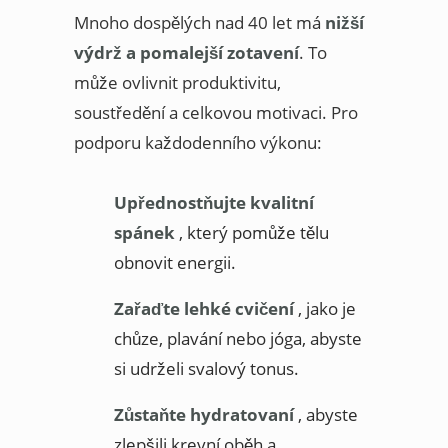
Mnoho dospělých nad 40 let má
nižší
výdrž a pomalejší zotavení
. To
může ovlivnit produktivitu,
soustředění a celkovou motivaci. Pro
podporu každodenního výkonu:
Upřednostňujte kvalitní
spánek
, který pomůže tělu
obnovit energii.
Zařaďte lehké cvičení
, jako je
chůze, plavání nebo jóga, abyste
si udrželi svalový tonus.
Zůstaňte hydratovaní
, abyste
zlepšili krevní oběh a