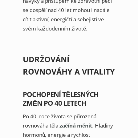
návyky a přístupem ke zdravotní péči
se dospělí nad 40 let mohou i nadále
cítit aktivní, energičtí a sebejistí ve
svém každodenním životě.
UDRŽOVÁNÍ
ROVNOVÁHY A VITALITY
POCHOPENÍ TĚLESNÝCH
ZMĚN PO 40 LETECH
Po 40. roce života se přirozená
rovnováha těla
začíná měnit
. Hladiny
hormonů, energie a rychlost