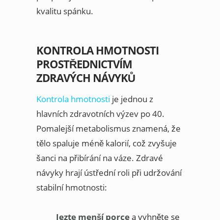
kvalitu spánku.
KONTROLA HMOTNOSTI
PROSTŘEDNICTVÍM
ZDRAVÝCH NÁVYKŮ
Kontrola hmotnosti
je jednou z
hlavních zdravotních výzev po 40.
Pomalejší metabolismus znamená, že
tělo spaluje méně kalorií, což zvyšuje
šanci na přibírání na váze. Zdravé
návyky hrají ústřední roli při udržování
stabilní hmotnosti:
Jezte menší porce
a vyhněte se