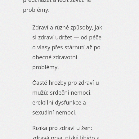
problémy:
Zdraví a různé způsoby, jak
si zdraví udržet — od péče
o vlasy přes stárnutí až po
obecné zdravotní
problémy.
Časté hrozby pro zdraví u
mužů: srdeční nemoci,
erektilní dysfunkce a
sexuální nemoci.
Rizika pro zdraví u žen:
zdravá prsa, nízké libido a