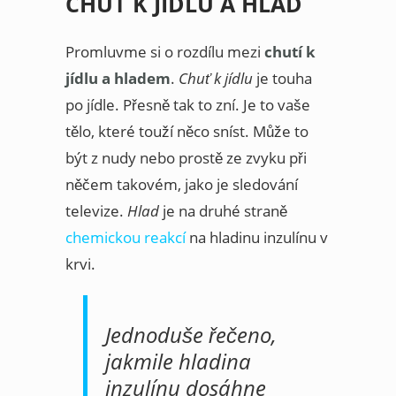
CHUŤ K JÍDLU A HLAD
Promluvme si o rozdílu mezi
chutí k
jídlu a hladem
.
Chuť k jídlu
je touha
po jídle. Přesně tak to zní. Je to vaše
tělo, které touží něco sníst. Může to
být z nudy nebo prostě ze zvyku při
něčem takovém, jako je sledování
televize.
Hlad
je na druhé straně
chemickou reakcí
na hladinu inzulínu v
krvi.
Jednoduše řečeno,
jakmile hladina
inzulínu dosáhne