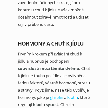
zavedením účinných strategií pro
kontrolu chuti k jídlu je však možné
dosáhnout zdravé hmotnosti a udržet
si ji v průběhu času.
HORMONY A CHUŤ K JÍDLU
Prvním krokem při zvládání chuti k
jídlu a hubnutí je pochopení
souvislosti mezi těmito dvěma
. Chuť
k jídlu je touha po jídle a je ovlivněna
řadou faktorů, včetně hormonů, stresu
a stravy. Když jíme, naše tělo uvolňuje
hormony, jako je
ghrelin
a
leptin
, které
regulují
hlad
a
sytost
. Ghrelin