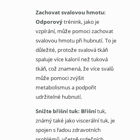
Zachovat svalovou hmotu:
Odporový
trénink, jako je
vzpírání, může pomoci zachovat
svalovou hmotu při hubnutí. To je
důležité, protože svalová tkáň
spaluje více kalorií než tuková
tkáň, což znamená, že více svalů
může pomoci zvýšit
metabolismus a podpořit
udržitelné hubnutí.
Snižte břišní tuk: Břišní
tuk,
známý také jako viscerální tuk, je
spojen s řadou zdravotních
problémů, včetně srdečních