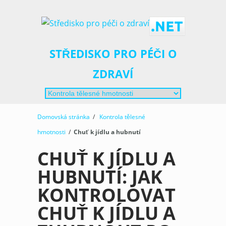
STŘEDISKO PRO PÉČI O
ZDRAVÍ
Domovská stránka
/
Kontrola tělesné
hmotnosti
/
Chuť k jídlu a hubnutí
CHUŤ K JÍDLU A
HUBNUTÍ: JAK
KONTROLOVAT
CHUŤ K JÍDLU A