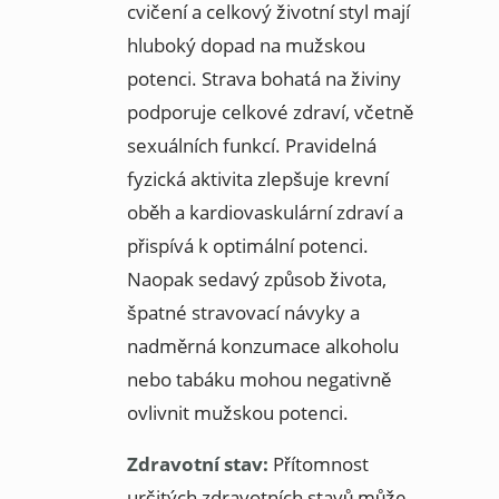
cvičení a celkový životní styl mají
hluboký dopad na mužskou
potenci. Strava bohatá na živiny
podporuje celkové zdraví, včetně
sexuálních funkcí. Pravidelná
fyzická aktivita zlepšuje krevní
oběh a kardiovaskulární zdraví a
přispívá k optimální potenci.
Naopak sedavý způsob života,
špatné stravovací návyky a
nadměrná konzumace alkoholu
nebo tabáku mohou negativně
ovlivnit mužskou potenci.
Zdravotní stav:
Přítomnost
určitých zdravotních stavů může