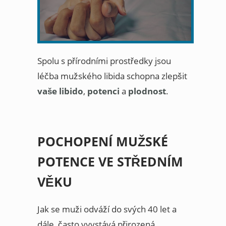
Spolu s přírodními prostředky jsou
léčba mužského libida schopna zlepšit
vaše libido
,
potenci
a
plodnost
.
POCHOPENÍ MUŽSKÉ
POTENCE VE STŘEDNÍM
VĚKU
Jak se muži odváží do svých 40 let a
dále, často vyvstává přirozená