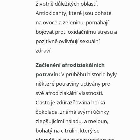
životně důležitých oblastí.
Antioxidanty, které jsou bohaté
na ovoce a zeleninu, pomáhají
bojovat proti oxidačnímu stresu a
pozitivně ovlivňují sexuální
zdraví.
Začlenění afrodiziakálních
potravin:
V průběhu historie byly
některé potraviny uctívány pro
své afrodiziakální vlastnosti.
Často je zdůrazňována hořká
čokoláda, známá svými účinky
zlepšujícími náladu, a meloun,
bohatý na citrulin, který se
přeměňuje na arginin (prekurzor