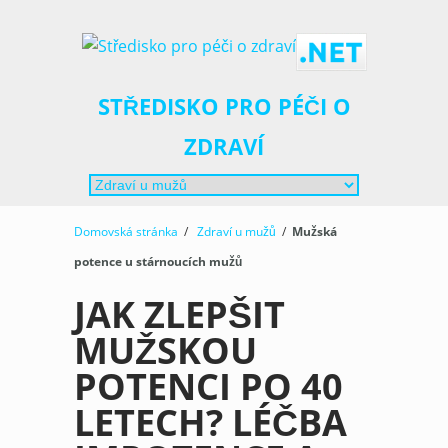
STŘEDISKO PRO PÉČI O
ZDRAVÍ
Domovská stránka
/
Zdraví u mužů
/
Mužská
potence u stárnoucích mužů
JAK ZLEPŠIT
MUŽSKOU
POTENCI PO 40
LETECH? LÉČBA