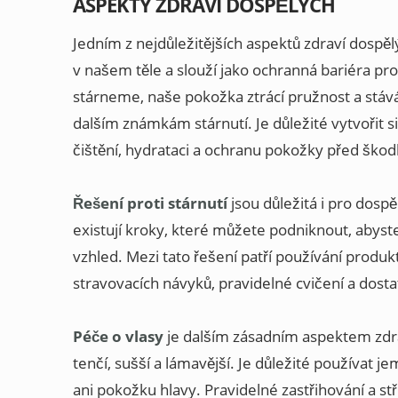
ASPEKTY ZDRAVÍ DOSPĚLÝCH
Jedním z nejdůležitějších aspektů zdraví dospěl
v našem těle a slouží jako ochranná bariéra pr
stárneme, naše pokožka ztrácí pružnost a stáv
dalším známkám stárnutí. Je důležité vytvořit s
čištění, hydrataci a ochranu pokožky před škod
Řešení proti stárnutí
jsou důležitá i pro dospě
existují kroky, které můžete podniknout, abyste
vzhled. Mezi tato řešení patří používání produkt
stravovacích návyků, pravidelné cvičení a dost
Péče o vlasy
je dalším zásadním aspektem zdra
tenčí, sušší a lámavější. Je důležité používat j
ani pokožku hlavy. Pravidelné zastřihování a st