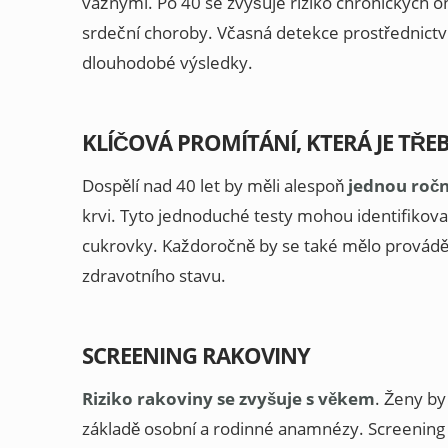
vážnými. Po 40 se zvyšuje riziko chronických o
srdeční choroby. Včasná detekce prostřednict
dlouhodobé výsledky.
KLÍČOVÁ PROMÍTÁNÍ, KTERÁ JE TŘEB
Dospělí nad 40 let by měli alespoň
jednou roč
krvi. Tyto jednoduché testy mohou identifiko
cukrovky. Každoročně by se také mělo provádět
zdravotního stavu.
SCREENING RAKOVINY
Riziko rakoviny se zvyšuje s věkem
. Ženy b
základě osobní a rodinné anamnézy. Screening 