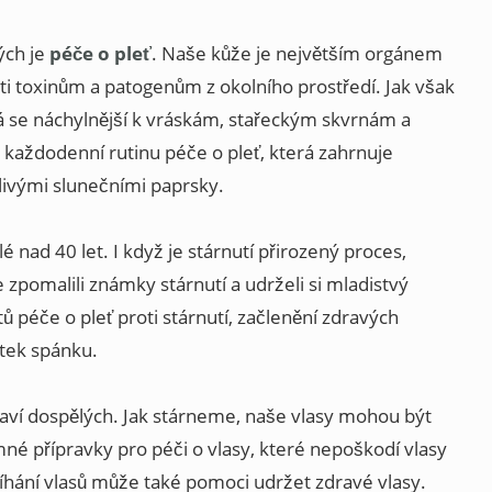
ých je
péče o pleť
. Naše kůže je největším orgánem
oti toxinům a patogenům z okolního prostředí. Jak však
á se náchylnější k vráskám, stařeckým skvrnám a
i každodenní rutinu péče o pleť, která zahrnuje
livými slunečními paprsky.
lé nad 40 let. I když je stárnutí přirozený proces,
 zpomalili známky stárnutí a udrželi si mladistvý
ů péče o pleť proti stárnutí, začlenění zdravých
atek spánku.
ví dospělých. Jak stárneme, naše vlasy mohou být
emné přípravky pro péči o vlasy, které nepoškodí vlasy
říhání vlasů může také pomoci udržet zdravé vlasy.