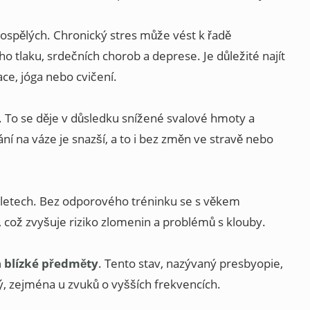
dospělých. Chronický stres může vést k řadě
 tlaku, srdečních chorob a deprese. Je důležité najít
ace, jóga nebo cvičení.
. To se děje v důsledku snížené svalové hmoty a
í na váze je snazší, a to i bez změn ve stravě nebo
 letech. Bez odporového tréninku se s věkem
t, což zvyšuje riziko zlomenin a problémů s klouby.
a blízké předměty
. Tento stav, nazývaný presbyopie,
ý, zejména u zvuků o vyšších frekvencích.