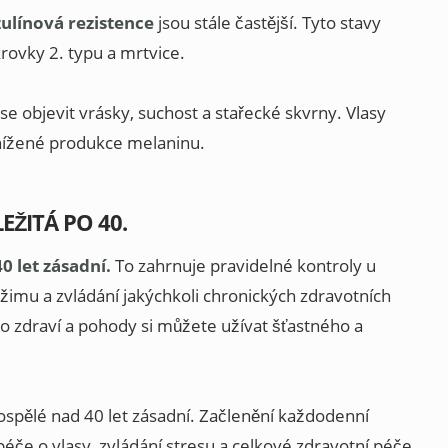
zulínová rezistence
jsou stále častější. Tyto stavy
rovky 2. typu a mrtvice.
se objevit vrásky, suchost a stařecké skvrny. Vlasy
snížené produkce melaninu.
EŽITÁ PO 40.
0 let zásadní.
To zahrnuje pravidelné kontroly u
ežimu a zvládání jakýchkoli chronických zdravotních
 zdraví a pohody si můžete užívat šťastného a
dospělé nad 40 let zásadní. Začlenění každodenní
 péče o vlasy, zvládání stresu a celkové zdravotní péče