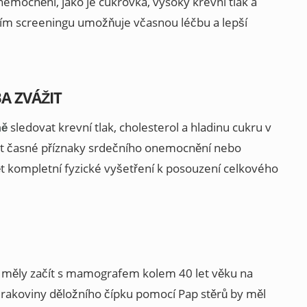
nemocnění, jako je cukrovka, vysoký krevní tlak a
vím screeningu umožňuje včasnou léčbu a lepší
A ZVÁŽIT
ně
sledovat krevní tlak, cholesterol a hladinu cukru v
vat časné příznaky srdečního onemocnění nebo
 kompletní fyzické vyšetření k posouzení celkového
y měly začít s mamografem kolem 40 let věku na
rakoviny děložního čípku pomocí Pap stěrů by měl