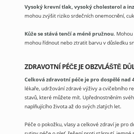
Vysoký krevní tlak, vysoký cholesterol a in
mohou zvýšit riziko srdečních onemocnění, cuk
Kůže se stává tenčí a méně pružnou
. Mohou 
mohou řídnout nebo ztratit barvu v důsledku 
ZDRAVOTNÍ PÉČE JE OBZVLÁŠTĚ DŮL
Celková zdravotní péče je pro dospělé nad 4
lékaře, udržování zdravé výživy a cvičebního r
stavů, které můžete mít. Upřednostněním svého
naplňujícího života až do svých zlatých let.
Péče o pokožku, vlasy a celkové zdraví je pro 
rutiny péče o pleť, řešení proti stárnutí, jemné