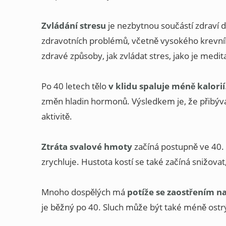
Zvládání stresu
je nezbytnou součástí zdraví 
zdravotních problémů, včetně vysokého krevního
zdravé způsoby, jak zvládat stres, jako je medit
Po 40 letech tělo
v klidu spaluje méně kalorií
změn hladin hormonů. Výsledkem je, že přibýván
aktivitě.
Ztráta svalové hmoty
začíná postupně ve 40.
zrychluje. Hustota kostí se také začíná snižova
Mnoho dospělých má
potíže se zaostřením n
je běžný po 40. Sluch může být také méně ostr