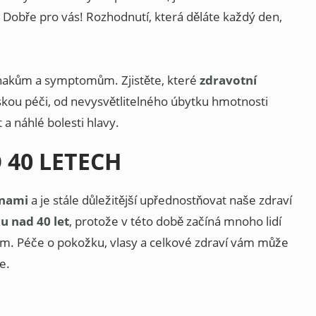
 Dobře pro vás! Rozhodnutí, která děláte každý den,
znakům a symptomům. Zjistěte, které
zdravotní
řskou péči, od nevysvětlitelného úbytku hmotnosti
a náhlé bolesti hlavy.
 40 LETECH
nami
a je stále důležitější upřednostňovat naše zdraví
u nad 40 let
, protože v této době začíná mnoho lidí
kem. Péče o pokožku, vlasy a celkové zdraví vám může
e.